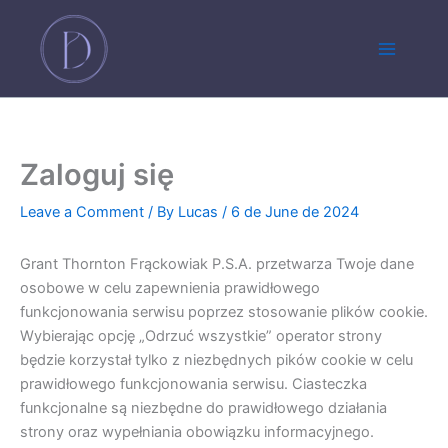
Skip
Main
to
Menu
content
Zaloguj się
Leave a Comment
/ By
Lucas
/
6 de June de 2024
Grant Thornton Frąckowiak P.S.A. przetwarza Twoje dane
osobowe w celu zapewnienia prawidłowego
funkcjonowania serwisu poprzez stosowanie plików cookie.
Wybierając opcję „Odrzuć wszystkie” operator strony
będzie korzystał tylko z niezbędnych pików cookie w celu
prawidłowego funkcjonowania serwisu. Ciasteczka
funkcjonalne są niezbędne do prawidłowego działania
strony oraz wypełniania obowiązku informacyjnego.