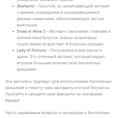
Starburst
– Простой, но захватывающий автомат
с яркими созвездиями и расширяющимися
дикими символами, обеспечивающий частые
выигрыши.
Dead or Alive 2
– Вестерн с высокими ставками и
множеством бонусов. Шансы на выигрыш
существенно возрастают в бонусных раундах.
Lady of Fortune
– Погружение в мир магии и
удачи. Это отличный автомат, который радует
игроков большим количеством бесплатных
вращений.
Эти автоматы подойдут для использования бесплатных
вращений и помогут вам насладиться игрой без риска.
Пробуйте и находите свои фавориты на платформе
Вавада!
Часто задаваемые вопросы о промокоде и бесплатных