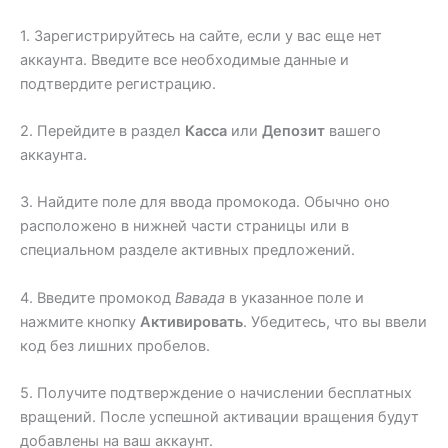
1. Зарегистрируйтесь на сайте, если у вас еще нет
аккаунта. Введите все необходимые данные и
подтвердите регистрацию.
2. Перейдите в раздел
Касса
или
Депозит
вашего
аккаунта.
3. Найдите поле для ввода промокода. Обычно оно
расположено в нижней части страницы или в
специальном разделе активных предложений.
4. Введите промокод
Вавада
в указанное поле и
нажмите кнопку
Активировать
. Убедитесь, что вы ввели
код без лишних пробелов.
5. Получите подтверждение о начислении бесплатных
вращений. После успешной активации вращения будут
добавлены на ваш аккаунт.