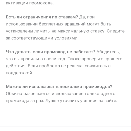
активации промокода.
Есть ли ограничения по ставкам?
Да, при
использовании бесплатных вращений могут быть
установлены лимиты на максимальную ставку. Следите
за соответствующими условиями.
Что делать, если промокод не работает?
Убедитесь,
что вы правильно ввели код. Также проверьте срок его
действия. Если проблема не решена, свяжитесь с
поддержкой.
Можно ли использовать несколько промокодов?
Обычно разрешается использование только одного
промокода за раз. Лучше уточнить условия на сайте.