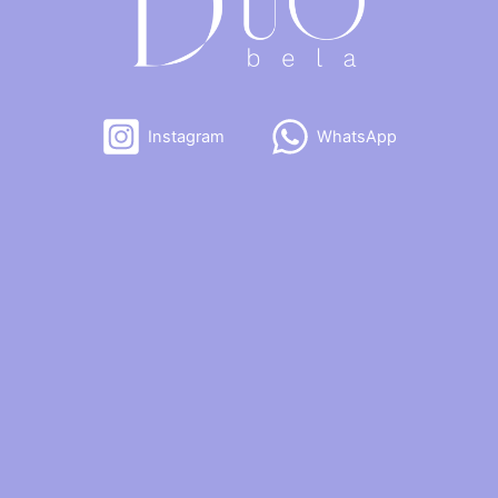
Instagram
WhatsApp