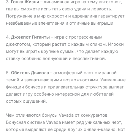
3.
Гонка Жизни
– динамичная игра на тему автогонок,
где вы сможете испытать свою удачу и ловкость.
Погружение в мир скорости и адреналина гарантирует
незабываемые впечатления и отличные выигрыши.
4.
Джекпот Гиганты
– игра с прогрессивным
джекпотом, который растет с каждым спином. Игроки
могут выиграть крупные суммы, что делает каждую
ставку особенно волнующей и перспективной.
5.
Обитель Дьявола
– атмосферный слот с мрачной
темой и захватывающими возможностями. Уникальные
функции бонусов и привлекательная структура выплат
делают игру особенно интересной для любителей
острых ощущений.
Чем отличаются бонусы Vavada от конкурентов
Бонусная система Vavada имеет ряд уникальных черт,
которые выделяют её среди других онлайн-казино. Вот