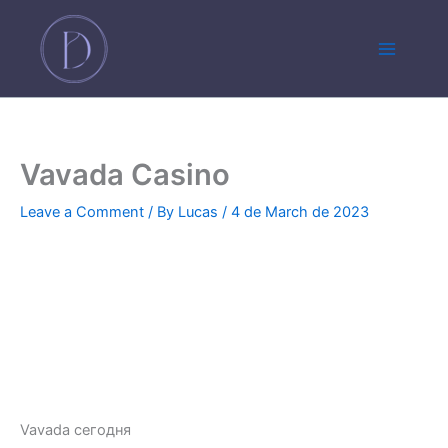
Skip
Main
to
Menu
content
Vavada Casino
Leave a Comment
/ By
Lucas
/
4 de March de 2023
Vavada сегодня