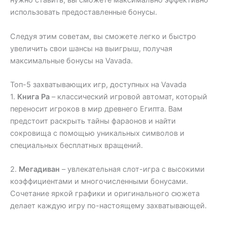
нужно ставить, вы сможете максимально эффективно
использовать предоставленные бонусы.
Следуя этим советам, вы сможете легко и быстро
увеличить свои шансы на выигрыш, получая
максимальные бонусы на Vavada.
Топ-5 захватывающих игр, доступных на Vavada
1.
Книга Ра
– классический игровой автомат, который
переносит игроков в мир древнего Египта. Вам
предстоит раскрыть тайны фараонов и найти
сокровища с помощью уникальных символов и
специальных бесплатных вращений.
2.
Мегадиван
– увлекательная слот-игра с высокими
коэффициентами и многочисленными бонусами.
Сочетание яркой графики и оригинального сюжета
делает каждую игру по-настоящему захватывающей.